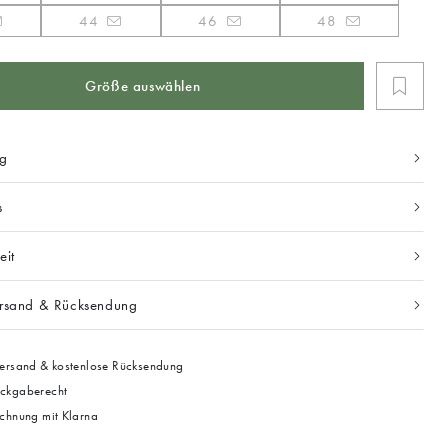
44
46
48
Größe auswählen
ng
s
eit
ersand & Rücksendung
ersand & kostenlose Rücksendung
ckgaberecht
chnung mit Klarna