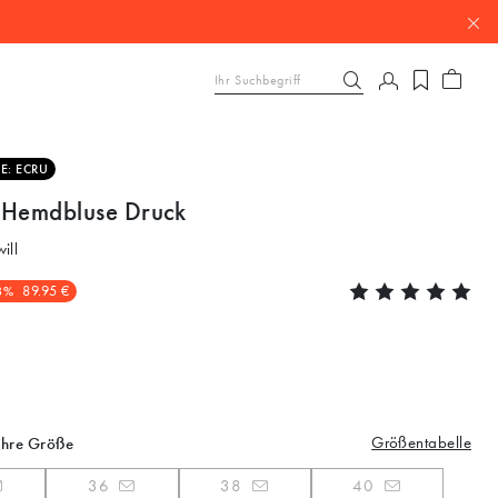
E: ECRU
 Hemdbluse Druck
ill
8%
89.95 €
Größentabelle
Ihre Größe
36
38
40