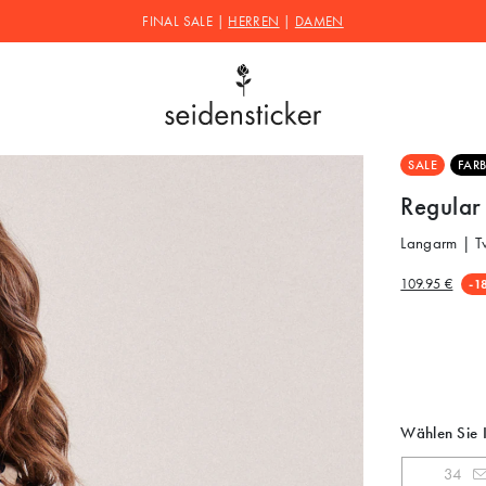
FINAL SALE |
HERREN
|
DAMEN
SALE
FARB
Regular
Langarm | Tw
109.95 €
-1
Wählen Sie 
34