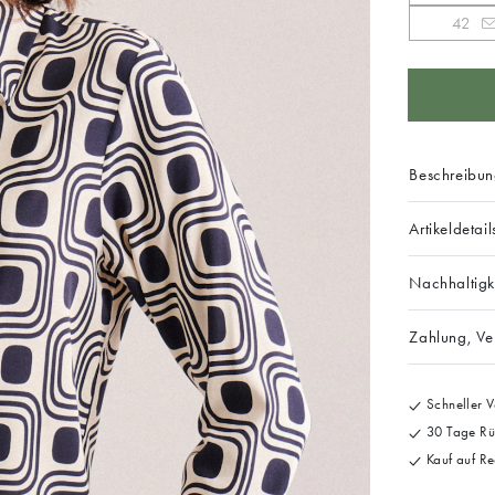
42
Beschreibu
Artikeldetail
Nachhaltigk
Zahlung, V
Schneller V
30 Tage Rü
Kauf auf Re