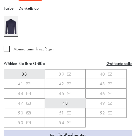
Farbe
Dunkelblau
Monogramm hinzufügen
Wählen Sie Ihre Größe
Größentabelle
38
39
40
41
42
43
44
45
46
47
48
49
50
51
52
53
54
Größenberater