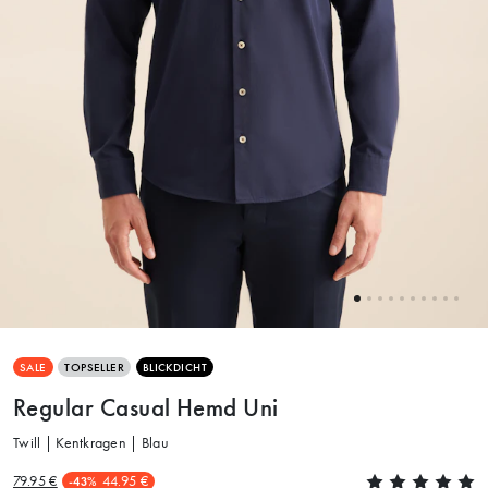
SALE
TOPSELLER
BLICKDICHT
Regular Casual Hemd Uni
Twill | Kentkragen | Blau
79.95 €
44.95 €
-43%