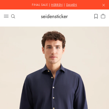
FINAL SALE |
HERREN
|
DAMEN