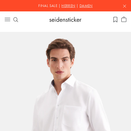
FINAL SALE |
HERREN
|
DAMEN