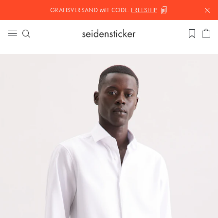
GRATISVERSAND MIT
CODE:
FREESHIP