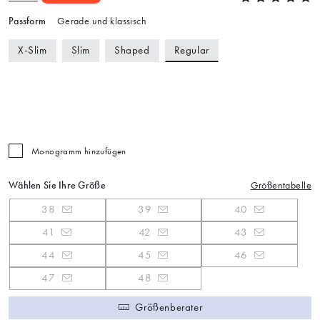
Passform
Gerade und klassisch
Regular
X-Slim
Slim
Shaped
Monogramm hinzufügen
Wählen Sie Ihre Größe
Größentabelle
38
39
40
41
42
43
44
45
46
47
48
Größenberater