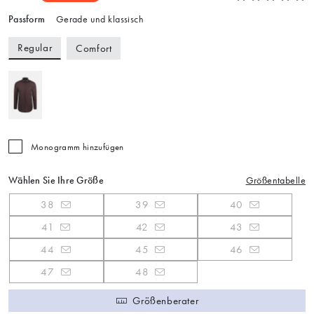
Passform
Gerade und klassisch
Regular
Comfort
Monogramm hinzufügen
Wählen Sie Ihre Größe
Größentabelle
38
39
40
41
42
43
44
45
46
47
48
Größenberater