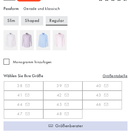
Passform
Gerade und klassisch
Regular
Slim
Shaped
Monogramm hinzufügen
Wählen Sie Ihre Größe
Größentabelle
38
39
40
41
42
43
44
45
46
47
48
Größenberater