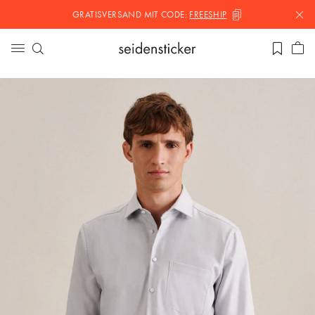
GRATISVERSAND MIT
CODE:
FREESHIP