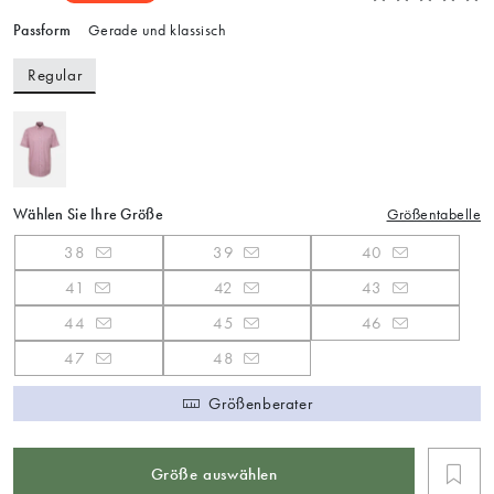
Passform
Gerade und klassisch
Regular
Wählen Sie Ihre Größe
Größentabelle
38
39
40
41
42
43
44
45
46
47
48
Größenberater
Größe auswählen