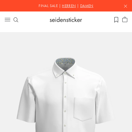
FINAL SALE |
HERREN
|
DAMEN