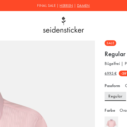
FINAL SALE |
HERREN
|
DAMEN
SALE
Regular
Bügelfrei | 
69.95 €
-28
Passform
G
Regular
Farbe
Ora