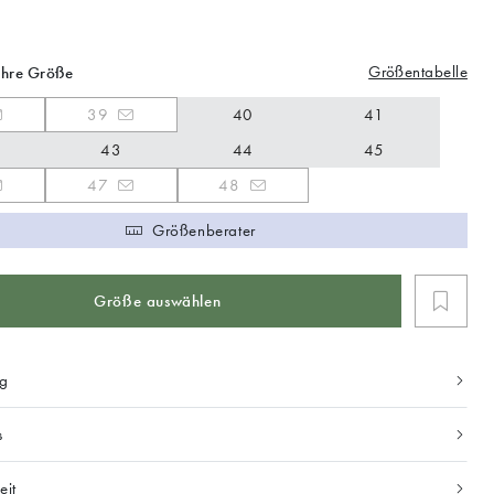
Größentabelle
Ihre Größe
39
40
41
43
44
45
47
48
Größenberater
Größe auswählen
ng
s
eit