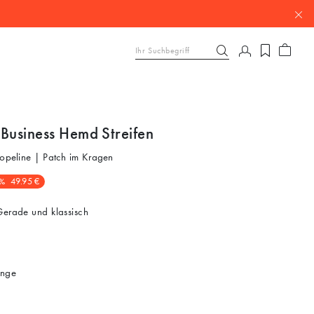
 Business Hemd Streifen
Popeline | Patch im Kragen
%
49.95 €
erade und klassisch
nge