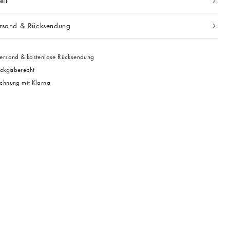
eit
ersand & Rücksendung
ersand & kostenlose Rücksendung
ckgaberecht
chnung mit Klarna