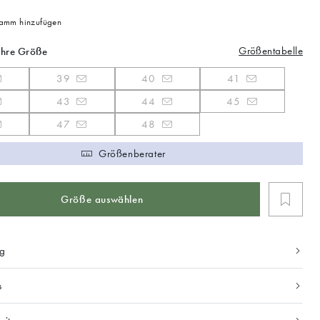
mm hinzufügen
Größentabelle
Ihre Größe
39
40
41
43
44
45
47
48
Größenberater
Größe auswählen
ng
s