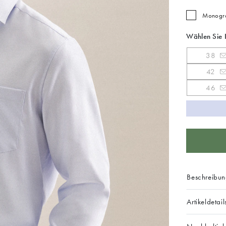
Monogra
Wählen Sie 
38
42
46
Beschreibu
Artikeldetail