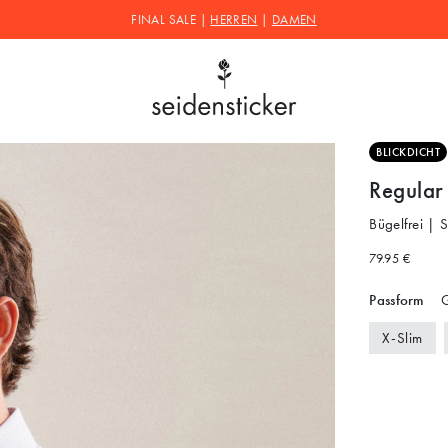
FINAL SALE |
HERREN
|
DAMEN
BLICKDICHT
Regular
Bügelfrei | 
79.95 €
Passform
G
X-Slim