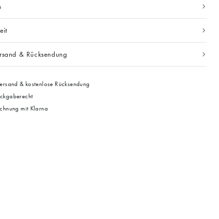
s
eit
ersand & Rücksendung
ersand & kostenlose Rücksendung
ckgaberecht
chnung mit Klarna