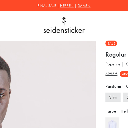
FINAL SALE |
HERREN
|
DAMEN
SALE
Regular
Popeline | K
69.95 €
-35
Passform
G
Slim
Farbe
Hell