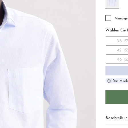
Monogra
Wählen Sie 
38
42
46
Das Model
Beschreibu