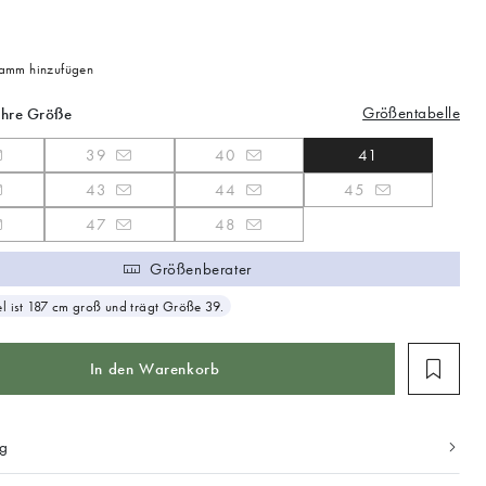
mm hinzufügen
Größentabelle
Ihre Größe
39
40
41
43
44
45
47
48
Größenberater
 ist 187 cm groß und trägt Größe 39.
In den Warenkorb
ng