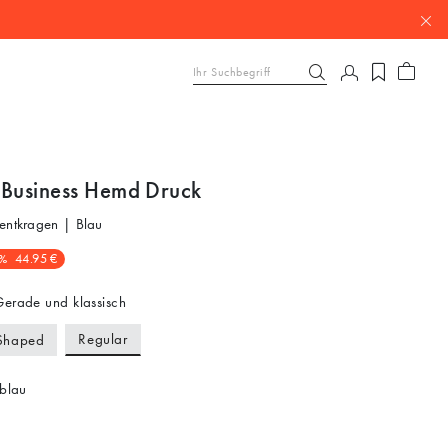
 Business Hemd Druck
entkragen | Blau
%
44.95 €
erade und klassisch
Regular
Shaped
blau