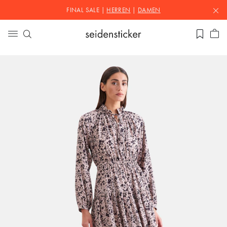
FINAL SALE |
HERREN
|
DAMEN