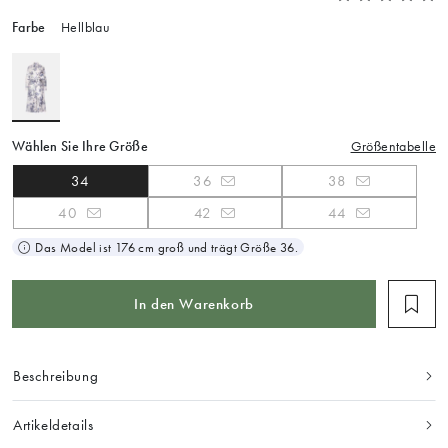
Farbe
Hellblau
Wählen Sie Ihre Größe
Größentabelle
34
36
38
40
42
44
Das Model ist 176 cm groß und trägt Größe 36.
In den Warenkorb
Beschreibung
Artikeldetails