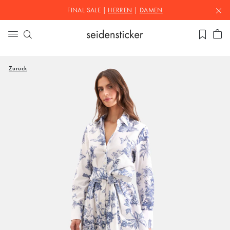
FINAL SALE |
HERREN
|
DAMEN
Zurück