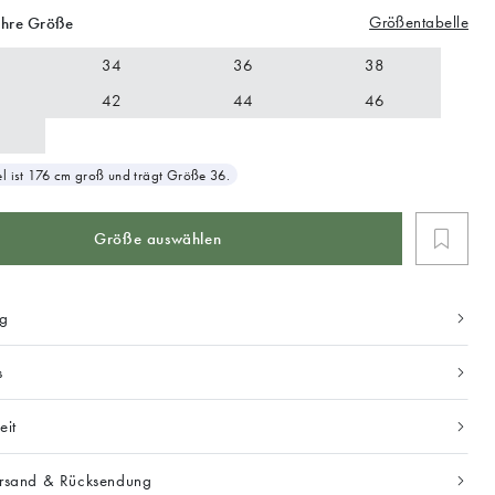
Größentabelle
Ihre Größe
34
36
38
42
44
46
 ist 176 cm groß und trägt Größe 36.
Größe auswählen
ng
s
eit
ersand & Rücksendung