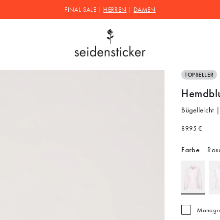
FINAL SALE |
HERREN
|
DAMEN
TOPSELLER
Hemdblus
Bügelleicht 
89.95 €
Farbe
Ros
Monogra