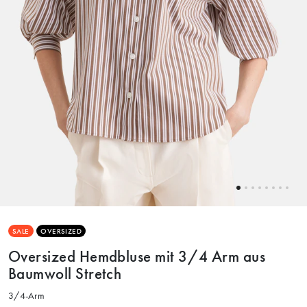
SALE
OVERSIZED
Oversized Hemdbluse mit 3/4 Arm aus
Baumwoll Stretch
3/4-Arm