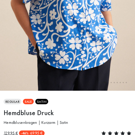
REGULAR
SALE
SATIN
Hemdbluse Druck
Hemdblusenkragen | Kurzarm | Satin
129.95 €
69.95 €
-46%