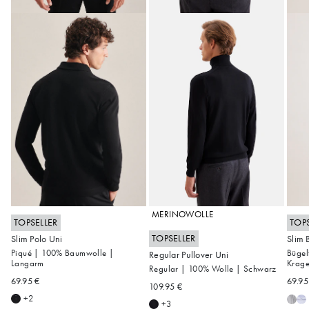
MERINOWOLLE
TOPSELLER
TOP
TOPSELLER
Slim Polo Uni
Slim 
S
M
L
XL
3XL
Piqué | 100% Baumwolle |
Bügel
Regular Pullover Uni
S
M
L
XL
XXL
Langarm
Krag
Regular | 100% Wolle | Schwarz
3XL
69.95 €
69.95
109.95 €
+2
+3