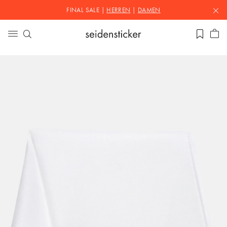
FINAL SALE |
HERREN
|
DAMEN