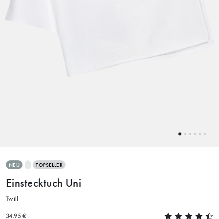
NEU
TOPSELLER
Einstecktuch Uni
Twill
34.95 €