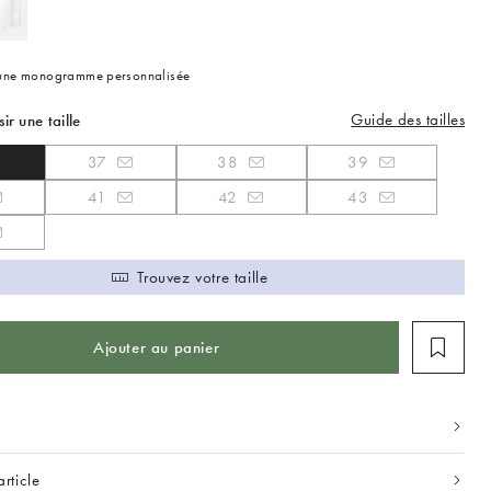
 une monogramme personnalisée
Guide des tailles
sir une taille
37
38
39
41
42
43
Trouvez votre taille
Ajouter au panier
article