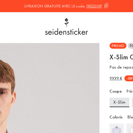
LIVRAISON GRATUITE AVEC LE
code:
FREESHIP
PROMO
T
X-Slim C
Pas de repa
99.99 €
-50
Coupe
Près
X-Slim
Coloris
Ble