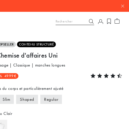
OPSELLER
CONTENU STRUCTURÉ
hemise d'affaires Uni
ssage | Classique | manches longues
%
49.99 €
 du corps et particulièrement ajusté
Slim
Shaped
Regular
u Clair