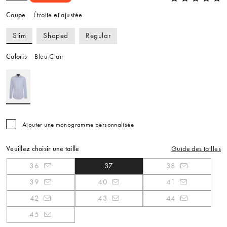
Coupe
Étroite et ajustée
Slim
Shaped
Regular
Coloris
Bleu Clair
Ajouter une monogramme personnalisée
Veuillez choisir une taille
Guide des tailles
36
37
38
39
40
41
42
43
44
45