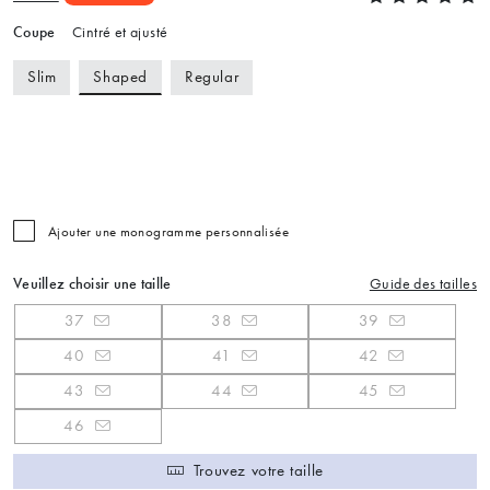
Coupe
Cintré et ajusté
Shaped
Slim
Regular
Ajouter une monogramme personnalisée
Veuillez choisir une taille
Guide des tailles
37
38
39
40
41
42
43
44
45
46
Trouvez votre taille