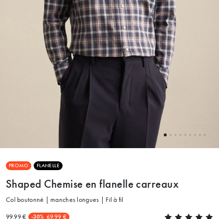
PROMO
FLANELLE
Shaped Chemise en flanelle carreaux
Col boutonné | manches longues | Fil à fil
99.99 €
69.99 €
-30%