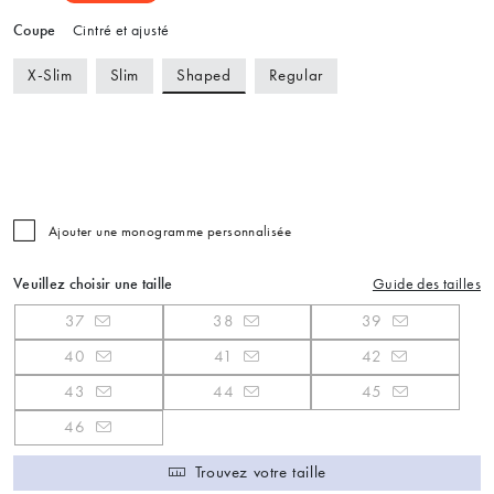
Coupe
Cintré et ajusté
Shaped
X-Slim
Slim
Regular
Ajouter une monogramme personnalisée
Veuillez choisir une taille
Guide des tailles
37
38
39
40
41
42
43
44
45
46
Trouvez votre taille