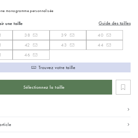
 une monogramme personnalisée
Guide des tailles
sir une taille
38
39
40
42
43
44
46
Trouvez votre taille
Sélectionnez la taille
article