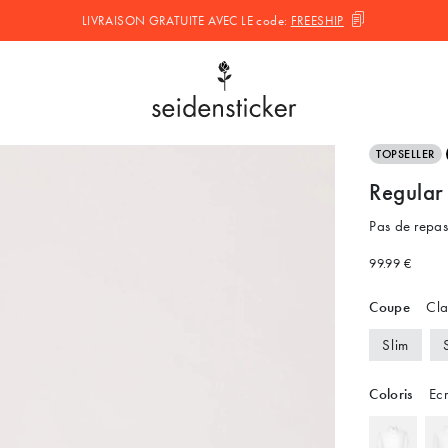
LIVRAISON GRATUITE AVEC LE
code:
FREESHIP
TOPSELLER
Regular
Pas de repa
99.99 €
Coupe
Cla
Slim
Coloris
Ecr