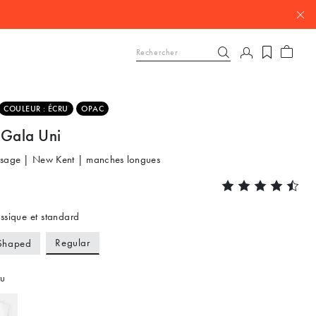
COULEUR : ÉCRU
OPAC
 Gala Uni
ssage | New Kent | manches longues
ssique et standard
Regular
Shaped
u