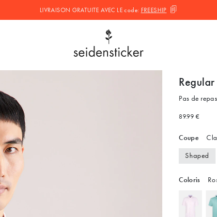
LIVRAISON GRATUITE AVEC LE
code:
FREESHIP
Regular 
Pas de repa
89.99 €
Coupe
Cla
Shaped
Coloris
Ros