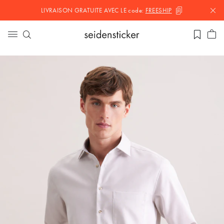
LIVRAISON GRATUITE AVEC LE
code:
FREESHIP