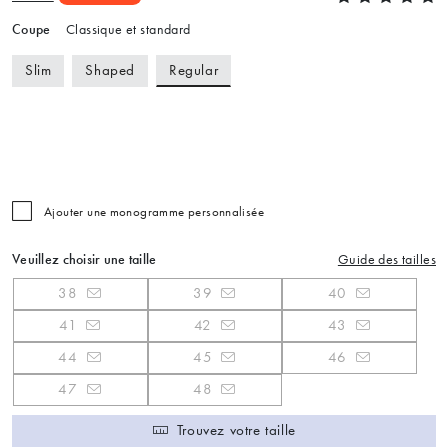
Coupe
Classique et standard
Regular
Slim
Shaped
Ajouter une monogramme personnalisée
Veuillez choisir une taille
Guide des tailles
38
39
40
41
42
43
44
45
46
47
48
Trouvez votre taille