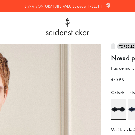
LIVRAISON GRATUITE AVEC LE
code:
FREESHIP
TOPSELLE
Nœud pa
Pas de man
64.99 €
Coloris
No
Veuillez choi