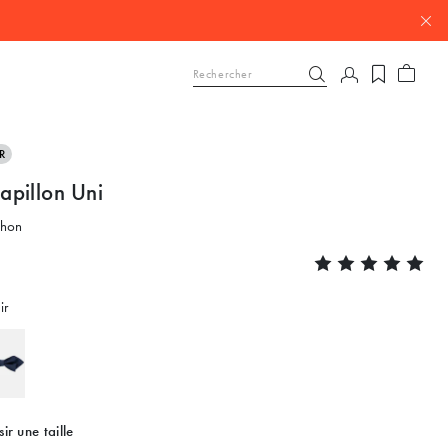
R
pillon Uni
chon
ir
sir une taille