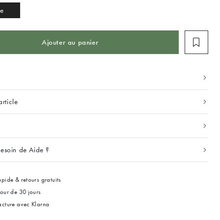
ze
Ajouter au panier
article
esoin de Aide ?
pide & retours gratuits
tour de 30 jours
acture avec Klarna