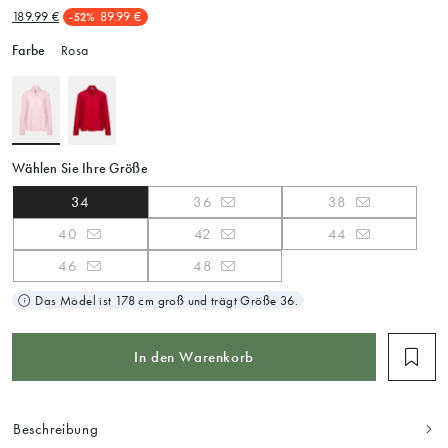
189.99 €
89.99 €
-52%
Farbe
Rosa
Wählen Sie Ihre Größe
34
36
38
40
42
44
46
48
Das Model ist 178 cm groß und trägt Größe 36.
In den Warenkorb
Beschreibung