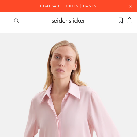
FINAL SALE |
HERREN
|
DAMEN