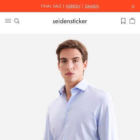
FINAL SALE |
HERREN
|
DAMEN