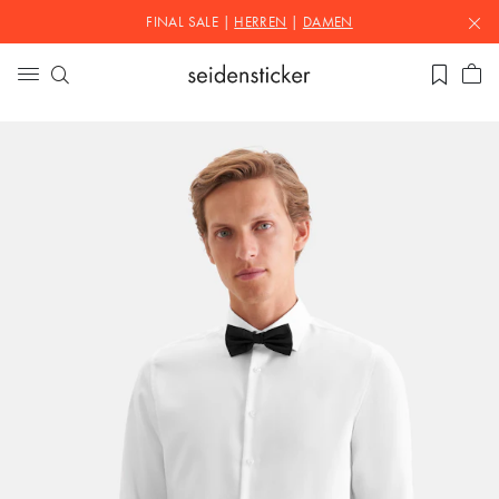
FINAL SALE |
HERREN
|
DAMEN