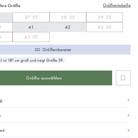
Größentabelle
Ihre Größe
37
38
39
41
42
43
45
Größenberater
 ist 187 cm groß und trägt Größe 39.
Größe auswählen
ng
s
eit