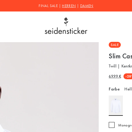
FINAL SALE |
HERREN
|
DAMEN
SALE
Slim Ca
Twill | Kent
69.99 €
-28
Farbe
Hell
Monogra