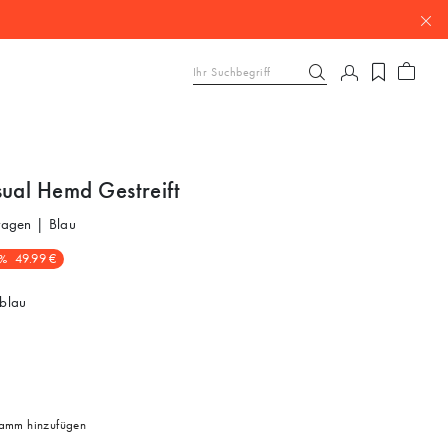
sual Hemd Gestreift
kragen | Blau
%
49.99 €
blau
mm hinzufügen