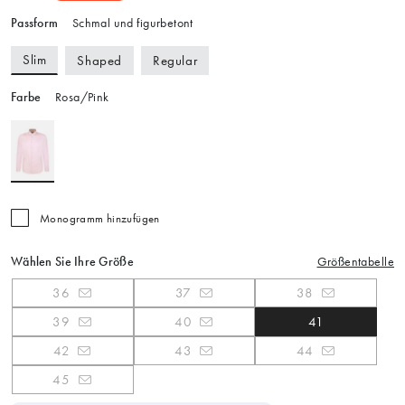
Passform
Schmal und figurbetont
Slim
Shaped
Regular
Farbe
Rosa/Pink
Monogramm hinzufügen
Wählen Sie Ihre Größe
Größentabelle
36
37
38
39
40
41
42
43
44
45