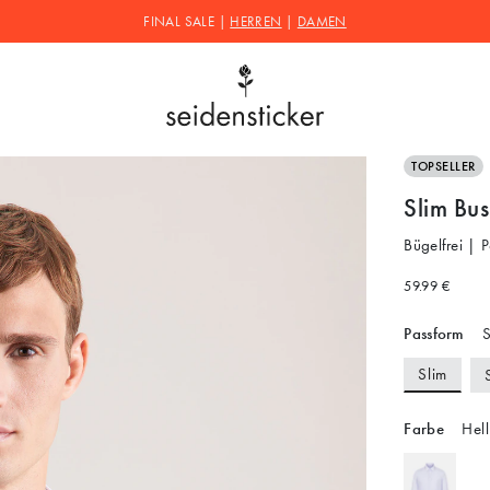
FINAL SALE |
HERREN
|
DAMEN
TOPSELLER
Slim Bus
Bügelfrei | 
59.99 €
Passform
S
Slim
Farbe
Hell