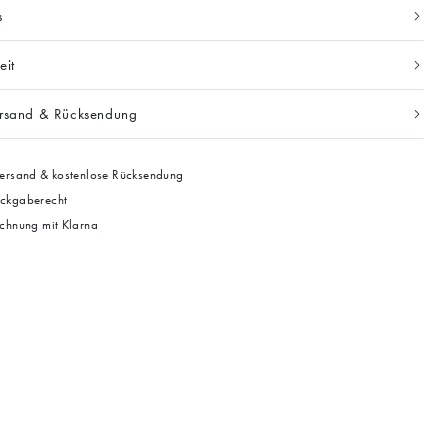
s
eit
ersand & Rücksendung
ersand & kostenlose Rücksendung
ckgaberecht
chnung mit Klarna