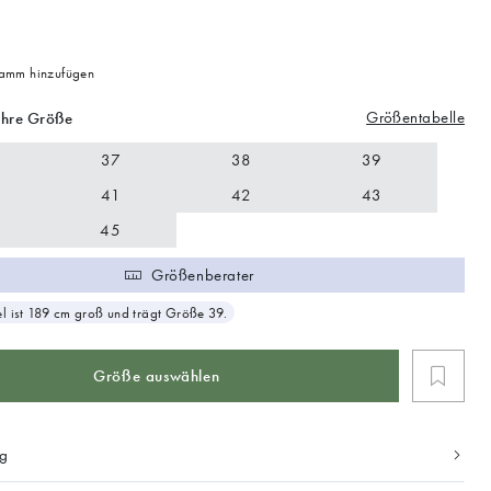
mm hinzufügen
Größentabelle
Ihre Größe
37
38
39
41
42
43
45
Größenberater
 ist 189 cm groß und trägt Größe 39.
Größe auswählen
ng