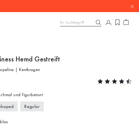
iness Hemd Gestreift
Popeline | Kentkragen
chmal und figurbetont
Shaped
Regular
blau