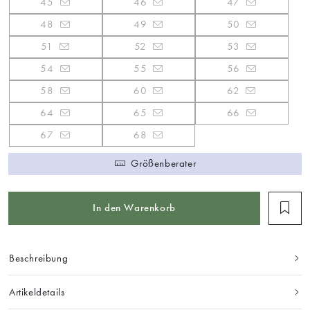
45
46
47
48
49
50
51
52
53
54
55
56
58
60
62
64
65
66
67
68
Größenberater
In den Warenkorb
Beschreibung
Artikeldetails