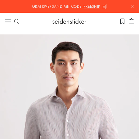
GRATISVERSAND MIT
CODE:
FREESHIP