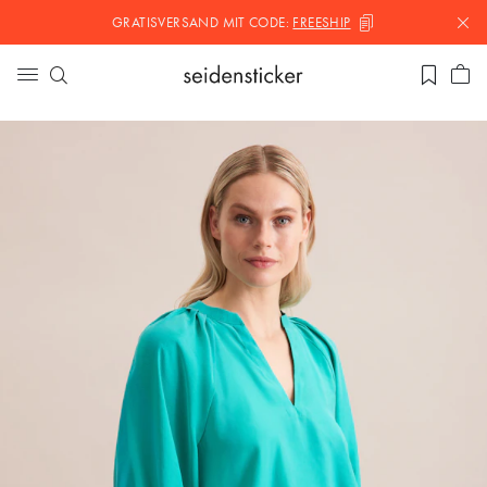
GRATISVERSAND MIT
CODE:
FREESHIP