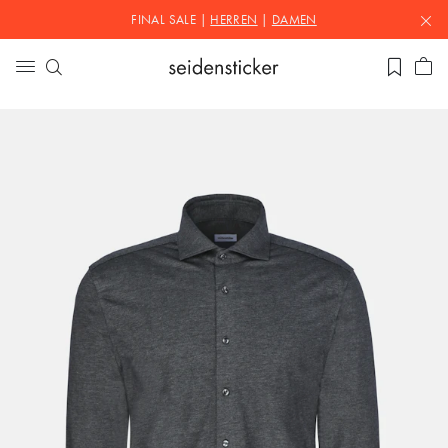
FINAL SALE |
HERREN
|
DAMEN