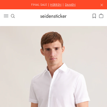
FINAL SALE |
HERREN
|
DAMEN