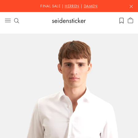
FINAL SALE |
HERREN
|
DAMEN