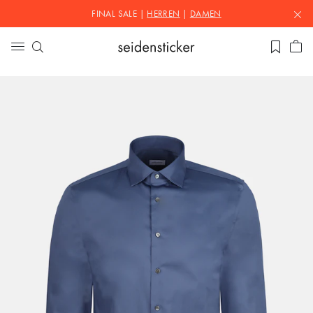
FINAL SALE |
HERREN
|
DAMEN