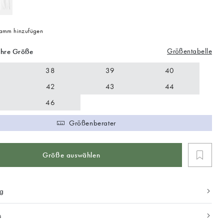
mm hinzufügen
Größentabelle
Ihre Größe
38
39
40
42
43
44
46
Größenberater
Größe auswählen
ng
s