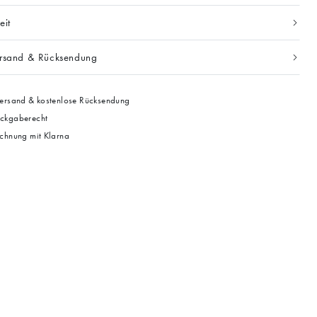
eit
ersand & Rücksendung
ersand & kostenlose Rücksendung
ckgaberecht
chnung mit Klarna