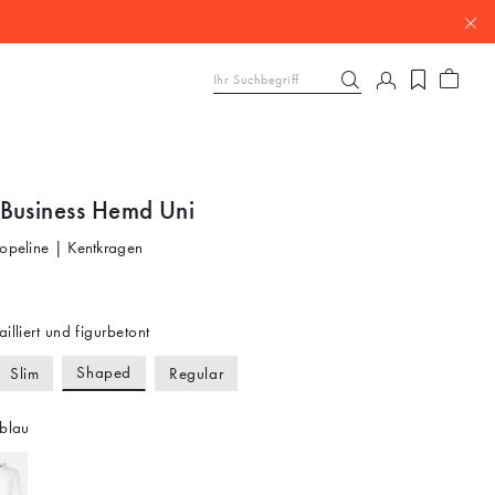
Business Hemd Uni
Popeline | Kentkragen
ailliert und figurbetont
Shaped
Slim
Regular
blau