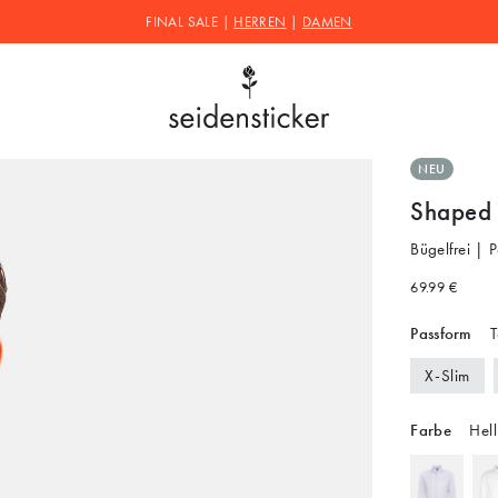
FINAL SALE |
HERREN
|
DAMEN
NEU
Shaped 
Bügelfrei | 
69.99 €
Passform
T
X-Slim
Farbe
Hell