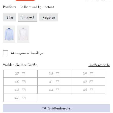
Passform
Tailliert und figurbetont
Shaped
Slim
Regular
Monogramm hinzufügen
Wählen Sie Ihre Größe
Größentabelle
37
38
39
40
41
42
43
44
45
46
Größenberater