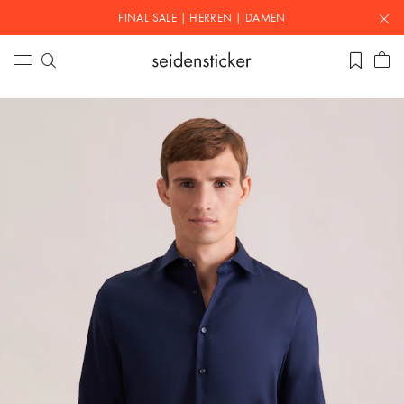
FINAL SALE |
HERREN
|
DAMEN