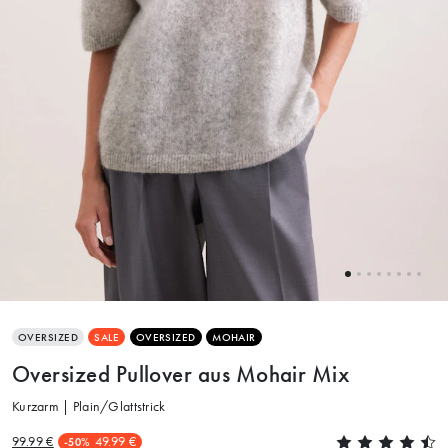
OVERSIZED
SALE
OVERSIZED
MOHAIR
Oversized Pullover aus Mohair Mix
Kurzarm | Plain/Glattstrick
99.99 €
49.99 €
-50%