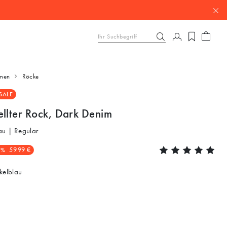
men
Röcke
SALE
ellter Rock, Dark Denim
au | Regular
0%
59.99 €
elblau