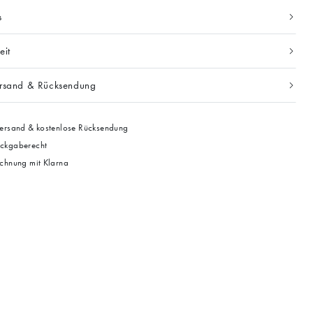
s
eit
ersand & Rücksendung
ersand & kostenlose Rücksendung
ckgaberecht
chnung mit Klarna