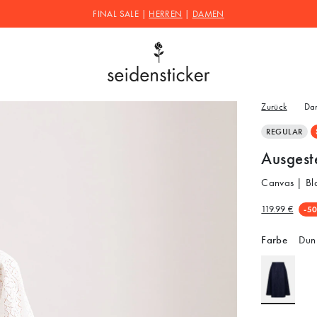
FINAL SALE |
HERREN
|
DAMEN
Zurück
Da
REGULAR
Ausgest
Canvas | Bl
119.99 €
-5
Farbe
Dunk