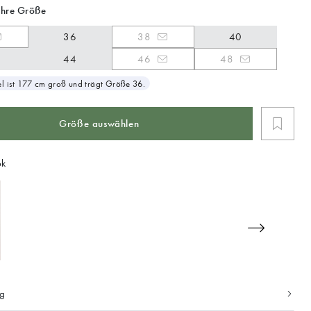
Ihre Größe
36
38
40
44
46
48
 ist 177 cm groß und trägt Größe 36.
Größe auswählen
ok
ng