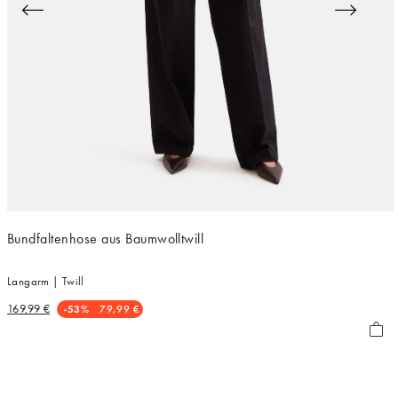
Bundfaltenhose aus Baumwolltwill
Langarm | Twill
169,99 €
-53%
79,99 €