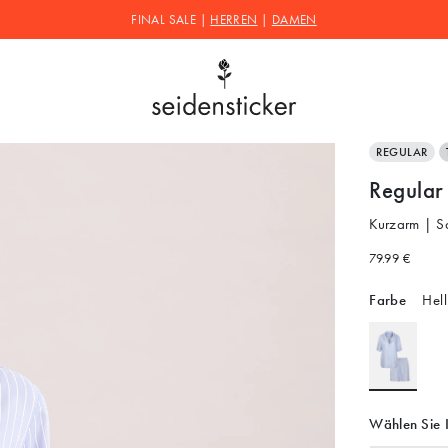
FINAL SALE |
HERREN
|
DAMEN
REGULAR
Regular
Kurzarm | Sa
79.99 €
Farbe
Hell
Wählen Sie 