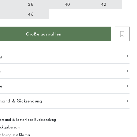
38
40
42
46
Größe auswählen
ng
s
eit
ersand & Rücksendung
ersand & kostenlose Rücksendung
ckgaberecht
chnung mit Klarna