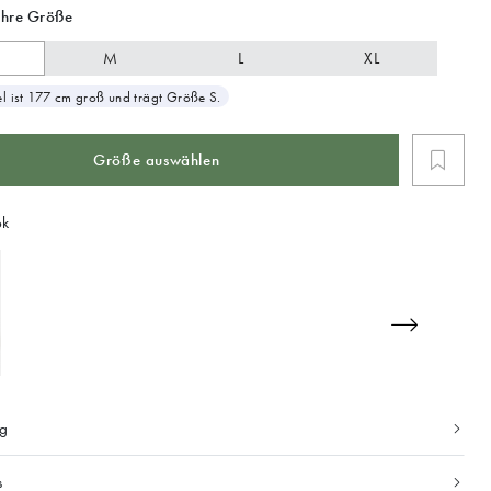
Ihre Größe
M
L
XL
 ist 177 cm groß und trägt Größe S.
Größe auswählen
ok
ng
s