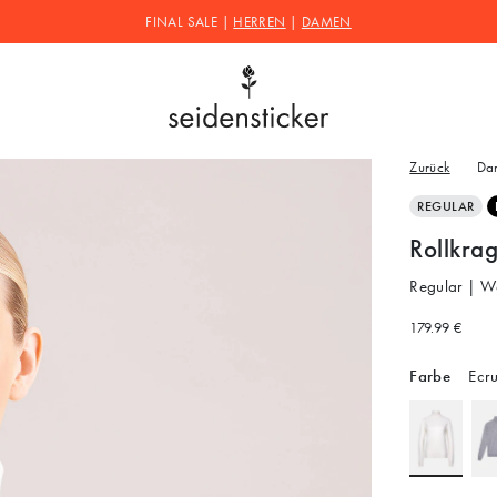
FINAL SALE |
HERREN
|
DAMEN
Zurück
Da
REGULAR
Rollkra
Regular | W
179.99 €
Farbe
Ecr