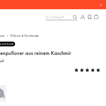
men
Pullover & Strickmode
KASCHMIR
genpullover aus reinem Kaschmir
eiß
u