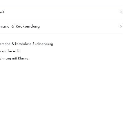
eit
ersand & Rücksendung
ersand & kostenlose Rücksendung
ckgaberecht
chnung mit Klarna