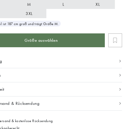
M
L
XL
3XL
 ist 187 cm groß und trägt Größe M.
Größe auswählen
ng
s
eit
ersand & Rücksendung
ersand & kostenlose Rücksendung
ckgaberecht