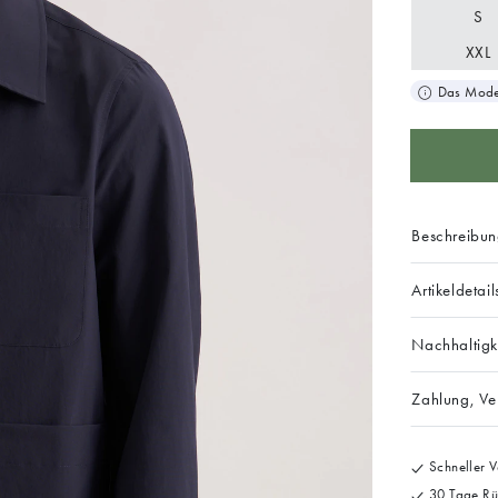
S
XXL
Das Model
Beschreibu
Artikeldetail
Nachhaltigk
Zahlung, V
Schneller V
30 Tage Rü