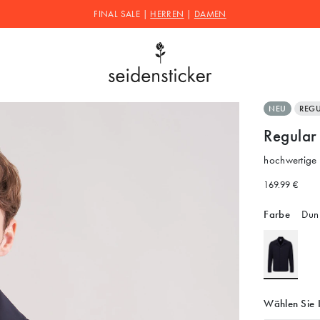
FINAL SALE |
HERREN
|
DAMEN
NEU
REG
Regular
hochwertige
169.99 €
Farbe
Dunk
Wählen Sie 