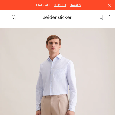
FINAL SALE |
HERREN
|
DAMEN