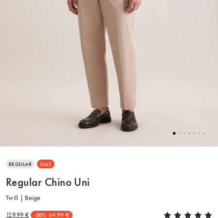
REGULAR
SALE
Regular Chino Uni
Twill | Beige
129.99 €
64.99 €
-50%