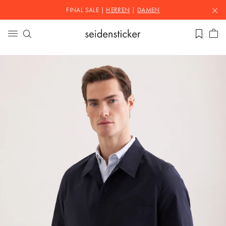
FINAL SALE |
HERREN
|
DAMEN