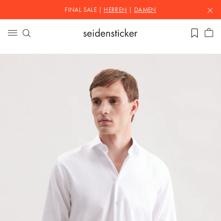
FINAL SALE |
HERREN
|
DAMEN