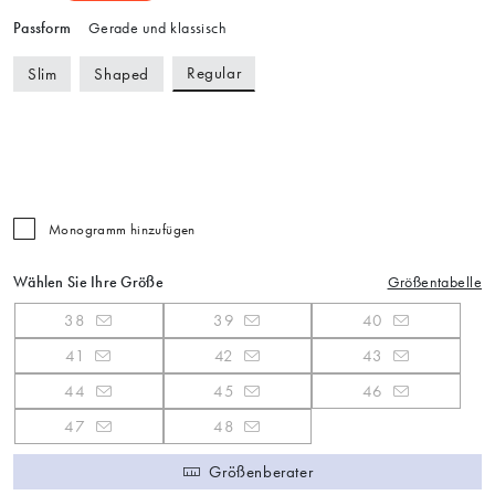
Passform
Gerade und klassisch
Regular
Slim
Shaped
Monogramm hinzufügen
Wählen Sie Ihre Größe
Größentabelle
38
39
40
41
42
43
44
45
46
47
48
Größenberater